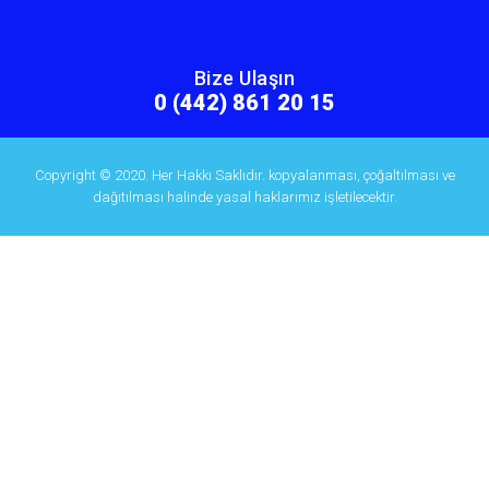
Bize Ulaşın
0 (442) 861 20 15
Copyright © 2020. Her Hakkı Saklıdır. kopyalanması, çoğaltılması ve
dağıtılması halinde yasal haklarımız işletilecektir.