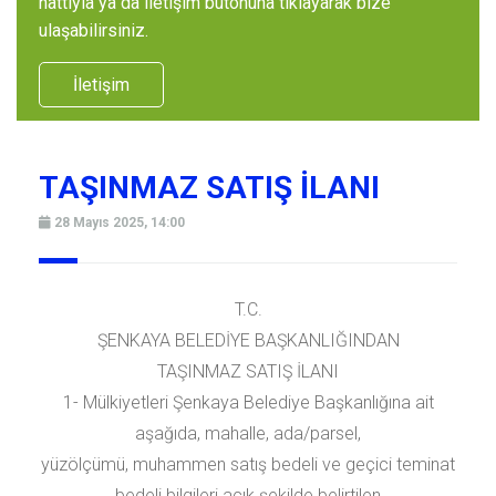
hattıyla ya da iletişim butonuna tıklayarak bize
ulaşabilirsiniz.
İletişim
TAŞINMAZ SATIŞ İLANI
28 Mayıs 2025, 14:00
T.C.
ŞENKAYA BELEDİYE BAŞKANLIĞINDAN
TAŞINMAZ SATIŞ İLANI
1- Mülkiyetleri Şenkaya Belediye Başkanlığına ait
aşağıda, mahalle, ada/parsel,
yüzölçümü, muhammen satış bedeli ve geçici teminat
bedeli bilgileri açık şekilde belirtilen