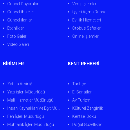
Güncel Duyurular
Vergi İşlemleri
Güncel İhaleler
İşyeri Açma Ruhsatı
Güncel İlanlar
Evlilik Hizmetleri
Etkinlikler
Otobüs Seferleri
Foto Galeri
Online İşlemler
Video Galeri
BİRİMLER
KENT REHBERİ
Zabıta Amirliği
Tarihçe
Yazı İşleri Müdürlüğü
El Sanatları
Mali Hizmetler Müdürlüğü
Av Turizmi
İnsan Kaynakları Ve Eğit.Müdürlüğü
Kültürel Zenginlik
Fen İşleri Müdürlüğü
Kentsel Doku
Muhtarlık İşleri Müdürlüğü
Doğal Güzellikler