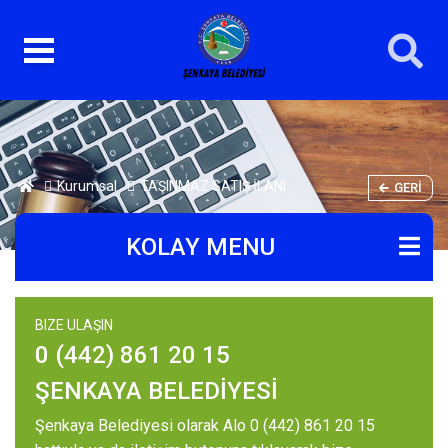
Kurumsal
TAŞINMAZ SATIŞ İLANI
GERI
KOLAY MENU
BIZE ULAŞIN
0 (442) 861 20 15
ŞENKAYA BELEDİYESİ
Şenkaya Belediyesi olarak Alo 0 (442) 861 20 15