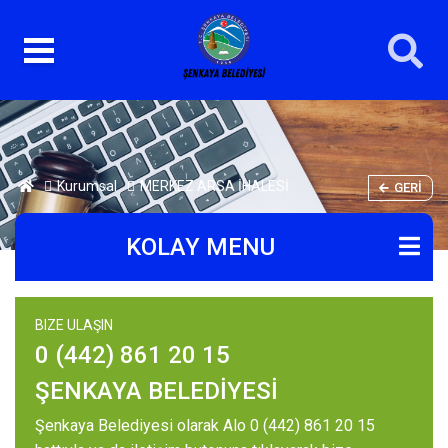
Kurumsal
MERKEZ ARSA İHALESİ
GERI
KOLAY MENU
BIZE ULAŞIN
0 (442) 861 20 15
ŞENKAYA BELEDİYESİ
Şenkaya Belediyesi olarak Alo 0 (442) 861 20 15