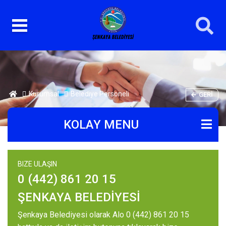
Kurumsal
Belediye Personeli
GERI
KOLAY MENU
BIZE ULAŞIN
0 (442) 861 20 15
ŞENKAYA BELEDİYESİ
Şenkaya Belediyesi olarak Alo 0 (442) 861 20 15