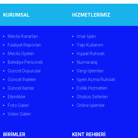
KURUMSAL
HİZMETLERİMİZ
Meclis Kararları
İmar İşleri
Faaliyet Raporları
Yapı Kullanım
Meclis Üyeleri
İnşaat Ruhsatı
Belediye Personeli
Numarataj
Güncel Duyurular
Vergi İşlemleri
Güncel İhaleler
İşyeri Açma Ruhsatı
Güncel İlanlar
Evlilik Hizmetleri
Etkinlikler
Otobüs Seferleri
Foto Galeri
Online İşlemler
Video Galeri
BİRİMLER
KENT REHBERİ