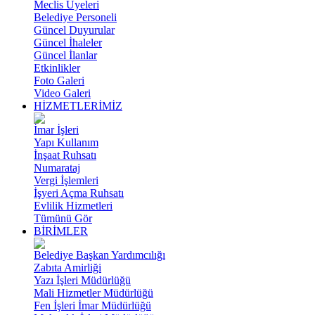
Meclis Üyeleri
Belediye Personeli
Güncel Duyurular
Güncel İhaleler
Güncel İlanlar
Etkinlikler
Foto Galeri
Video Galeri
HİZMETLERİMİZ
İmar İşleri
Yapı Kullanım
İnşaat Ruhsatı
Numarataj
Vergi İşlemleri
İşyeri Açma Ruhsatı
Evlilik Hizmetleri
Tümünü Gör
BİRİMLER
Belediye Başkan Yardımcılığı
Zabıta Amirliği
Yazı İşleri Müdürlüğü
Mali Hizmetler Müdürlüğü
Fen İşleri İmar Müdürlüğü